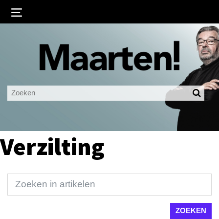
Inloggen
Ingelogd blijven
LOGIN
JE WACHTWOORD VERGETEN?
Verzilting