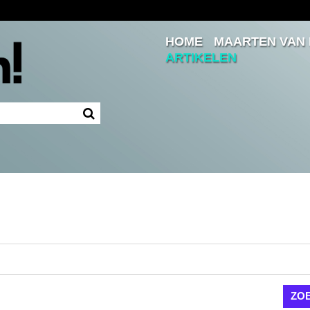
HOME
MAARTEN VAN
Inloggen
ARTIKELEN
Ingelogd blijven
LOGIN
JE WACHTWOORD VERGETEN?