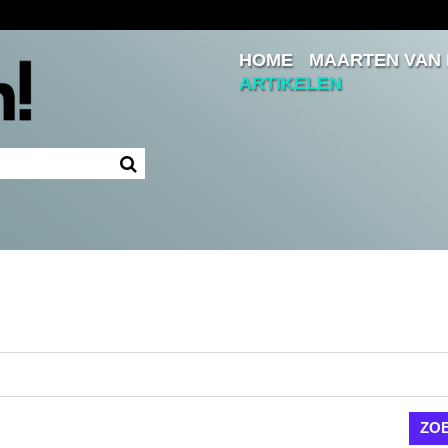
HOME
MAARTEN VAN
Inloggen
ARTIKELEN
Ingelogd blijven
LOGIN
JE WACHTWOORD VERGETEN?