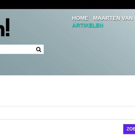
HOME
MAARTEN VAN
Inloggen
ARTIKELEN
Ingelogd blijven
LOGIN
JE WACHTWOORD VERGETEN?