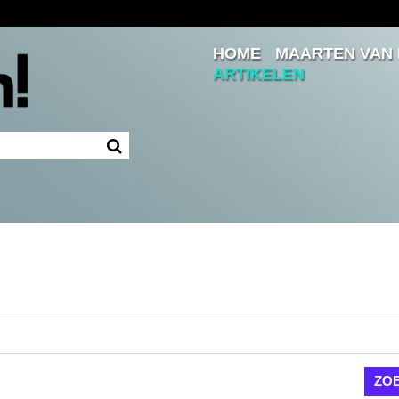
HOME
MAARTEN VAN
Inloggen
ARTIKELEN
Ingelogd blijven
LOGIN
JE WACHTWOORD VERGETEN?