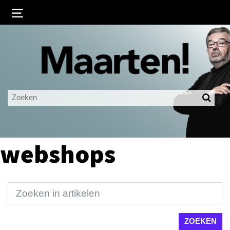
Inloggen
Ingelogd blijven
LOGIN
JE WACHTWOORD VERGETEN?
webshops