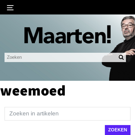
Inloggen
Ingelogd blijven
LOGIN
JE WACHTWOORD VERGETEN?
weemoed