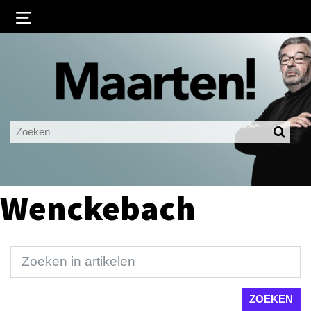
Inloggen
Ingelogd blijven
LOGIN
JE WACHTWOORD VERGETEN?
Wenckebach