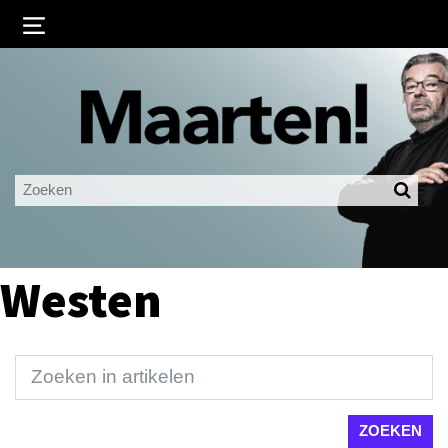
Inloggen
Ingelogd blijven
LOGIN
JE WACHTWOORD VERGETEN?
Westen