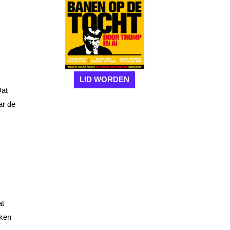
LID WORDEN
Dat
ar de
at
eken