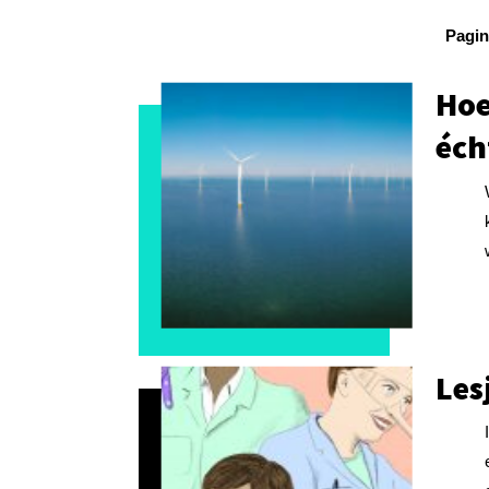
Pagin
Hoe
éch
Les