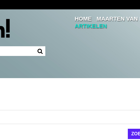
HOME
MAARTEN VAN
Inloggen
ARTIKELEN
Ingelogd blijven
LOGIN
JE WACHTWOORD VERGETEN?