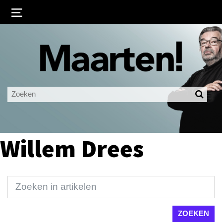
Inloggen
Ingelogd blijven
LOGIN
JE WACHTWOORD VERGETEN?
Willem Drees