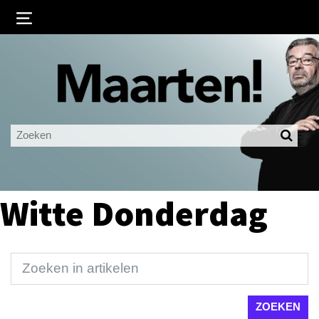
Inloggen
Ingelogd blijven
LOGIN
JE WACHTWOORD VERGETEN?
Witte Donderdag