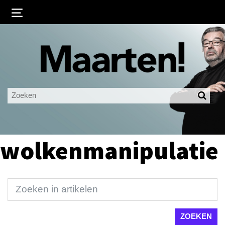
Inloggen
Ingelogd blijven
LOGIN
JE WACHTWOORD VERGETEN?
wolkenmanipulatie