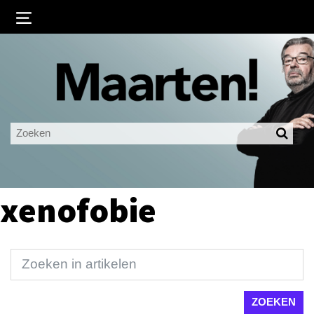
Inloggen
Ingelogd blijven
LOGIN
JE WACHTWOORD VERGETEN?
xenofobie