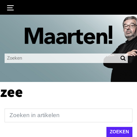
Inloggen
Ingelogd blijven
LOGIN
JE WACHTWOORD VERGETEN?
zee