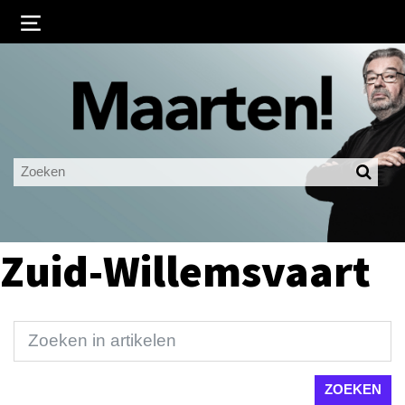
Inloggen
Ingelogd blijven
LOGIN
JE WACHTWOORD VERGETEN?
Zuid-Willemsvaart