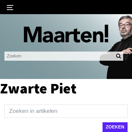
Inloggen
Ingelogd blijven
LOGIN
JE WACHTWOORD VERGETEN?
Zwarte Piet