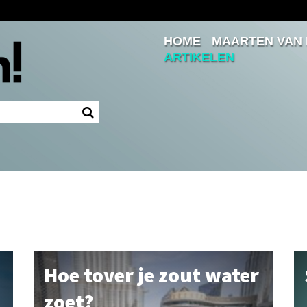
HOME
MAARTEN VAN
Inloggen
ARTIKELEN
Ingelogd blijven
LOGIN
JE WACHTWOORD VERGETEN?
Hoe tover je zout water
zoet?