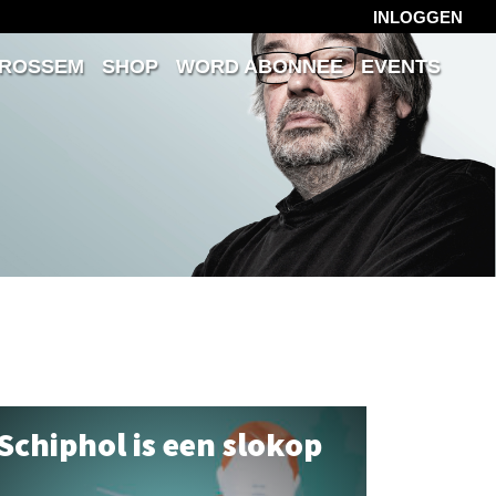
INLOGGEN
 ROSSEM
SHOP
WORD ABONNEE
EVENTS
Schiphol is een slokop