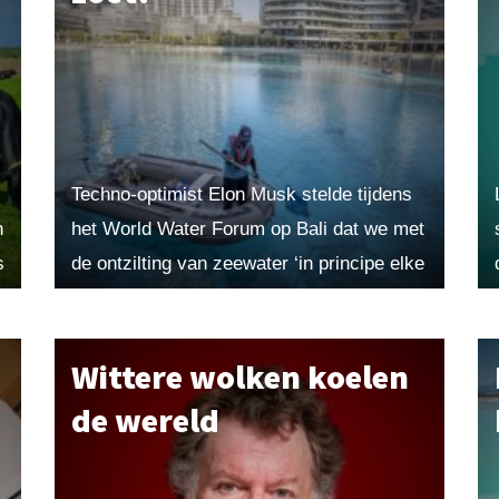
Techno-optimist Elon Musk stelde tijdens
n
het World Water Forum op Bali dat we met
s
de ontzilting van zeewater ‘in principe elke
uithoek van de wereld groen kunnen
maken’. Maar...
Wittere wolken koelen
de wereld