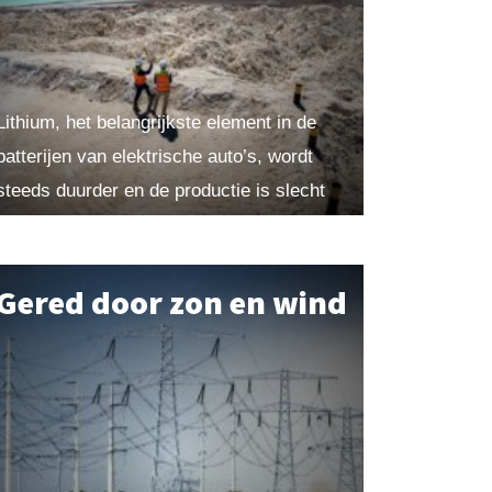
Lithium, het belangrijkste element in de
batterijen van elektrische auto’s, wordt
steeds duurder en de productie is slecht
voor het milieu. Fabrikanten vrezen
schaarste en zoeken naar een
alternatief....
Gered door zon en wind