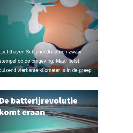
Luchthaven Schiphol drukt een zwaar
stempel op de omgeving. Maar liefst
duizend vierkante kilometer is in de greep
van het vliegveld. De oplossing: sluit de
Aalsmeerbaan en er kunnen...
De batterijrevolutie
komt eraan