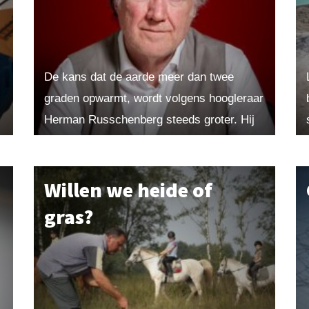
De kans dat de aarde meer dan twee
graden opwarmt, wordt volgens hoogleraar
Herman Russchenberg steeds groter. Hij
pleit daarom voor wolkenmanipulatie en
andere manieren van ‘climate engineering’
om...
Willen we heide of
gras?