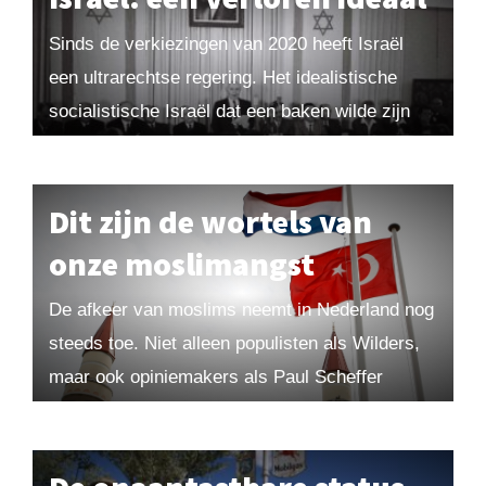
Sinds de verkiezingen van 2020 heeft Israël
een ultrarechtse regering. Het idealistische
socialistische Israël dat een baken wilde zijn
voor de mensheid bestaat niet meer. Hoe kon
het zover...
Dit zijn de wortels van
onze moslimangst
De afkeer van moslims neemt in Nederland nog
steeds toe. Niet alleen populisten als Wilders,
maar ook opiniemakers als Paul Scheffer
wijzen met een beschuldigende vinger naar ‘de
moslims’...