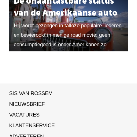
De onaantastbare status
van de Amerikaanse auto
Hij wordt bezongen in talloze populaire liederen
en bewierookt in menige road movie: geen
consumptiegoed is onder Amerikanen zo
populair als de groot uitgevallen auto. Dat
tegelijkertijd talloze maatschappelijke,...
SIS VAN ROSSEM
NIEUWSBRIEF
VACATURES
KLANTENSERVICE
ADVERTEREN