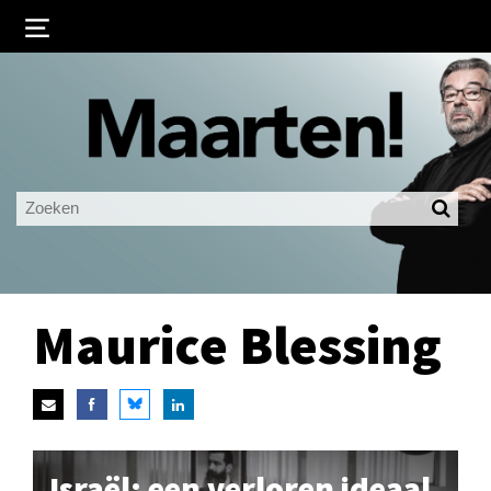
Inloggen
Ingelogd blijven
LOGIN
JE WACHTWOORD VERGETEN?
Maurice Blessing
Israël: een verloren ideaal