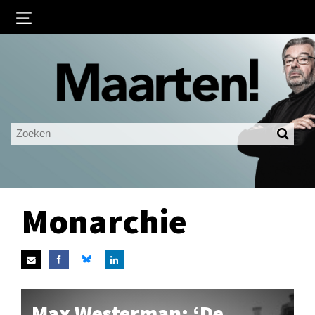
Inloggen
Ingelogd blijven
LOGIN
JE WACHTWOORD VERGETEN?
Monarchie
Max Westerman: ‘De