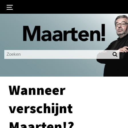
Inloggen
Ingelogd blijven
LOGIN
JE WACHTWOORD VERGETEN?
Wanneer
verschijnt
Maarten!?