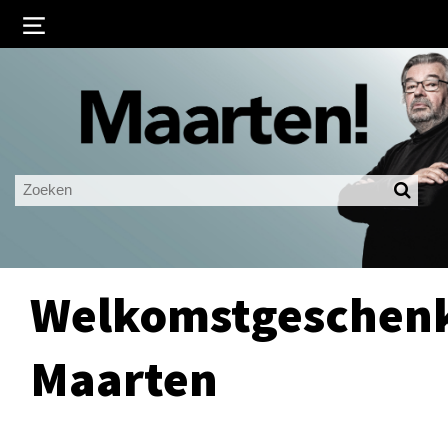
Inloggen
Ingelogd blijven
LOGIN
JE WACHTWOORD VERGETEN?
Welkomstgeschen
Maarten