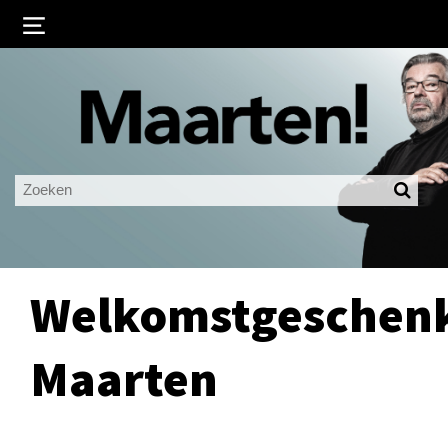
Inloggen
Ingelogd blijven
LOGIN
JE WACHTWOORD VERGETEN?
Welkomstgeschen
Maarten