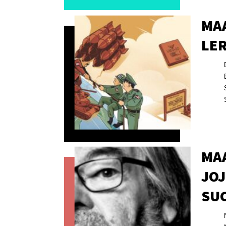
MA
LER
MAA
JOJ
SUC