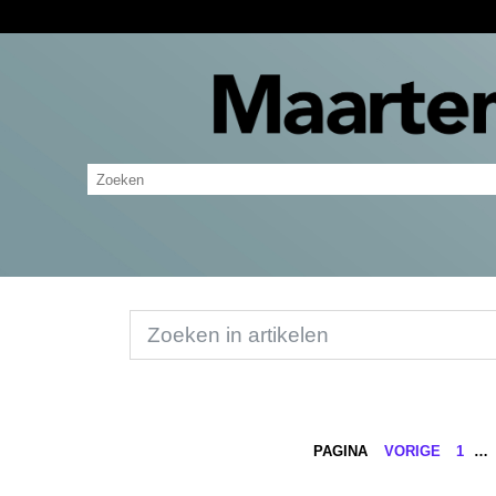
PAGINA
VORIGE
1
…