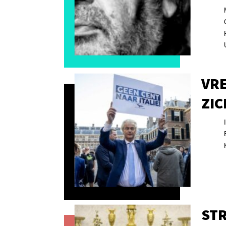
VR
ZIC
ST