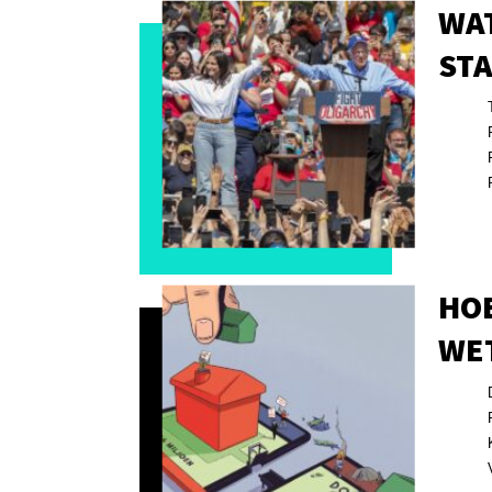
WA
ST
HOE
WE