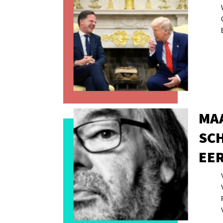
MAA
SC
EER