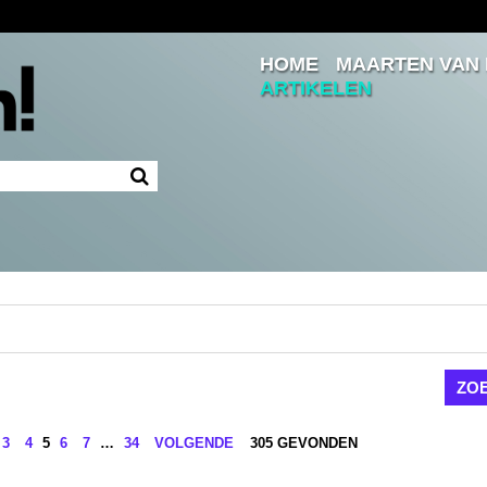
HOME
MAARTEN VAN
INLOGGEN
ARTIKELEN
INGELOGD BLIJVEN
LOGIN
JE WACHTWOORD VERGETEN?
3
4
5
6
7
…
34
VOLGENDE
305 GEVONDEN