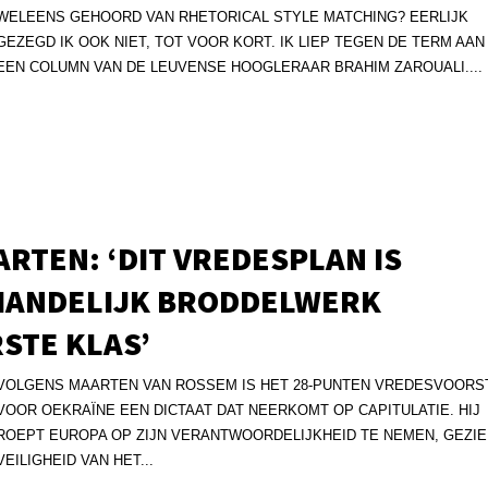
WELEENS GEHOORD VAN RHETORICAL STYLE MATCHING? EERLIJK
GEZEGD IK OOK NIET, TOT VOOR KORT. IK LIEP TEGEN DE TERM AAN 
EEN COLUMN VAN DE LEUVENSE HOOGLERAAR BRAHIM ZAROUALI....
RTEN: ‘DIT VREDESPLAN IS
HANDELIJK BRODDELWERK
STE KLAS’
VOLGENS MAARTEN VAN ROSSEM IS HET 28-PUNTEN VREDESVOORS
VOOR OEKRAÏNE EEN DICTAAT DAT NEERKOMT OP CAPITULATIE. HIJ
ROEPT EUROPA OP ZIJN VERANTWOORDELIJKHEID TE NEMEN, GEZIE
VEILIGHEID VAN HET...