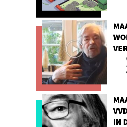
MA
WOR
VER
MAA
VVD
IN 