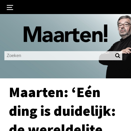
Inloggen
Ingelogd blijven
LOGIN
JE WACHTWOORD VERGETEN?
Maarten: ‘Eén
ding is duidelijk:
de wereldelite