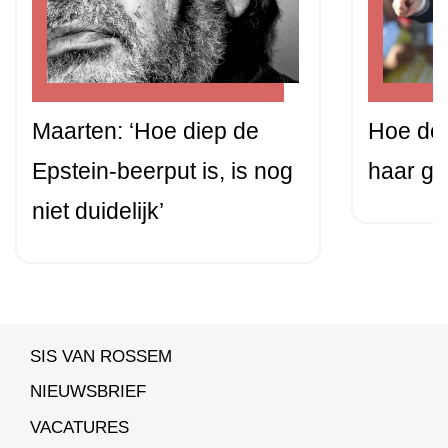
Maarten: ‘Hoe diep de
Hoe do
Epstein-beerput is, is nog
haar gr
niet duidelijk’
SIS VAN ROSSEM
NIEUWSBRIEF
VACATURES