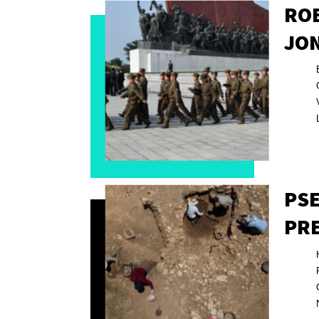
RO
JO
PS
PRE