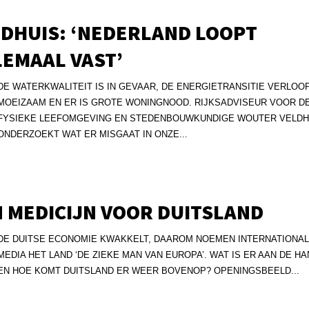
LDHUIS: ‘NEDERLAND LOOPT
LEMAAL VAST’
DE WATERKWALITEIT IS IN GEVAAR, DE ENERGIETRANSITIE VERLOO
MOEIZAAM EN ER IS GROTE WONINGNOOD. RIJKSADVISEUR VOOR D
FYSIEKE LEEFOMGEVING EN STEDENBOUWKUNDIGE WOUTER VELDH
ONDERZOEKT WAT ER MISGAAT IN ONZE...
 MEDICIJN VOOR DUITSLAND
DE DUITSE ECONOMIE KWAKKELT, DAAROM NOEMEN INTERNATIONA
MEDIA HET LAND ‘DE ZIEKE MAN VAN EUROPA’. WAT IS ER AAN DE H
EN HOE KOMT DUITSLAND ER WEER BOVENOP? OPENINGSBEELD...