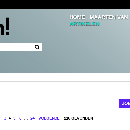
HOME
MAARTEN VAN
INLOGGEN
ARTIKELEN
INGELOGD BLIJVEN
LOGIN
JE WACHTWOORD VERGETEN?
3
4
5
6
…
24
VOLGENDE
216 GEVONDEN