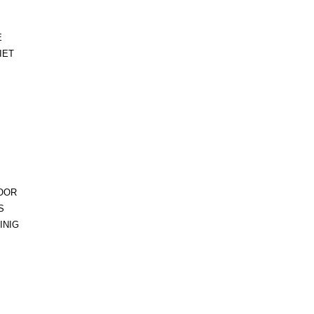
E
IET
VOOR
S
INIG