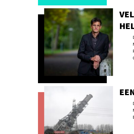
VE
HE
EEN