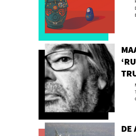
MAA
‘RU
TR
DE