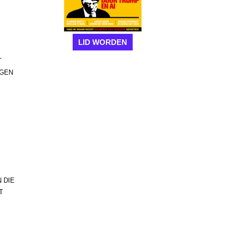
LID WORDEN
T
NGEN
 DIE
T