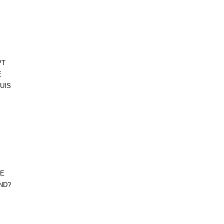
PT
E
UIS
LE
AND?