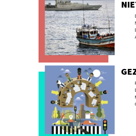
NI
GE