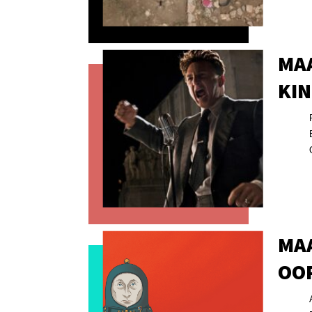
MA
KIN
MAA
OO