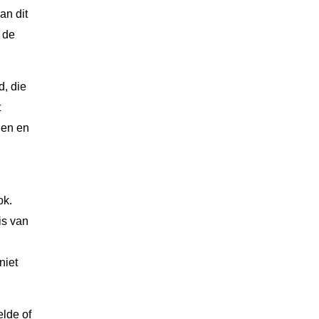
an dit
 de
d, die
t
den en
ok.
is van
niet
elde of