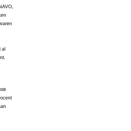
 NAVO,
ken
 waren
 al
nt.
ste
rocent
aan