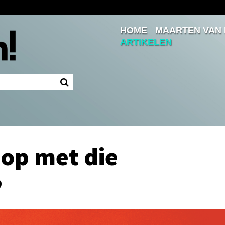
HOME
MAARTEN VAN
Inloggen
ARTIKELEN
Ingelogd blijven
LOGIN
JE WACHTWOORD VERGETEN?
op met die
’