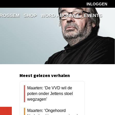
INLOGGEN
 ROSSEM
SHOP
WORD ABONNEE
EVENTS
Meest gelezen verhalen
Maarten: ‘De VVD wil de
poten onder Jettens stoel
wegzagen’
Maarten: ‘Ongehoord