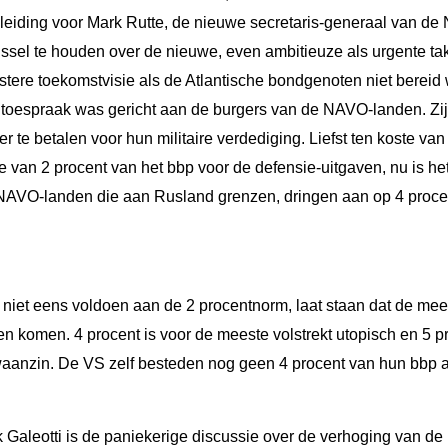
leiding voor Mark Rutte, de nieuwe secretaris-generaal van de
sel te houden over de nieuwe, even ambitieuze als urgente ta
stere toekomstvisie als de Atlantische bondgenoten niet bereid
 toespraak was gericht aan de burgers van de NAVO-landen. Zij
te betalen voor hun militaire verdediging. Liefst ten koste van
e van 2 procent van het bbp voor de defensie-uitgaven, nu is het
e NAVO-landen die aan Rusland grenzen, dringen aan op 4 proce
niet eens voldoen aan de 2 procentnorm, laat staan dat de mee
len komen. 4 procent is voor de meeste volstrekt utopisch en 5 p
 waanzin. De VS zelf besteden nog geen 4 procent van hun bbp 
aleotti is de paniekerige discussie over de verhoging van de