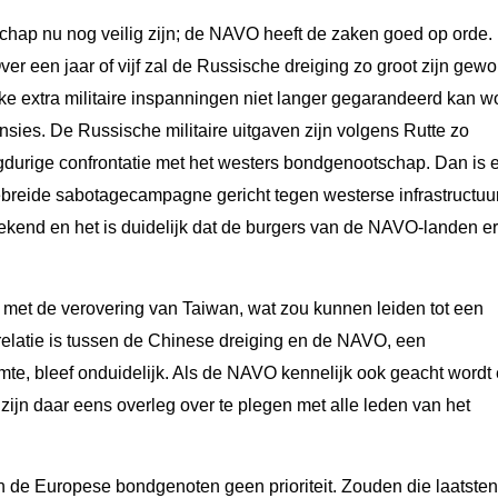
chap nu nog veilig zijn; de NAVO heeft de zaken goed op orde.
Over een jaar of vijf zal de Russische dreiging zo groot zijn gew
ke extra militaire inspanningen niet langer gegarandeerd kan w
sies. De Russische militaire uitgaven zijn volgens Rutte zo
ngdurige confrontatie met het westers bondgenootschap. Dan is 
gebreide sabotagecampagne gericht tegen westerse infrastructuur
ekend en het is duidelijk dat de burgers van de NAVO-landen er
t met de verovering van Taiwan, wat zou kunnen leiden tot een
 relatie is tussen de Chinese dreiging en de NAVO, een
mte, bleef onduidelijk. Als de NAVO kennelijk ook geacht wordt
k zijn daar eens overleg over te plegen met alle leden van het
an de Europese bondgenoten geen prioriteit. Zouden die laatste