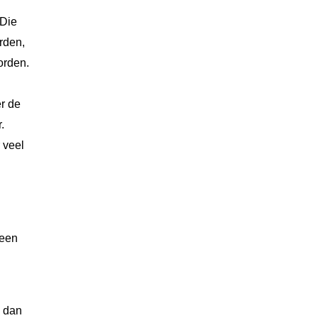
 Die
orden,
orden.
er de
.
 veel
 een
n dan