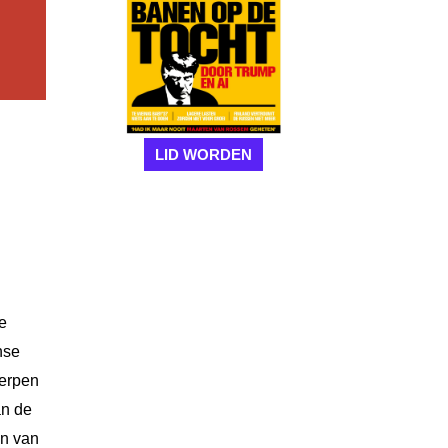
LID WORDEN
e
nse
werpen
an de
en van