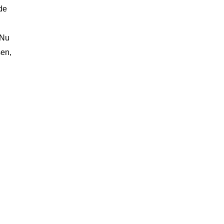
de
 Nu
sen,