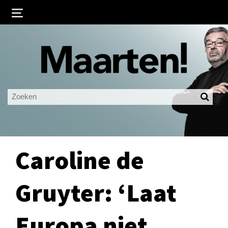
Inloggen
Ingelogd blijven
LOGIN
JE WACHTWOORD VERGETEN?
Caroline de
Gruyter: ‘Laat
Europa niet