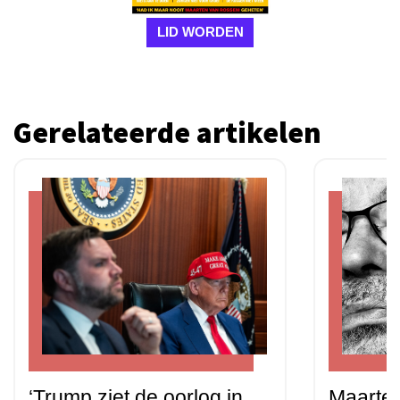
LID WORDEN
Gerelateerde artikelen
‘Trump ziet de oorlog in
Maarten