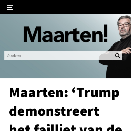
Inloggen
Ingelogd blijven
LOGIN
JE WACHTWOORD VERGETEN?
Maarten: ‘Trump
demonstreert
het failliet van de