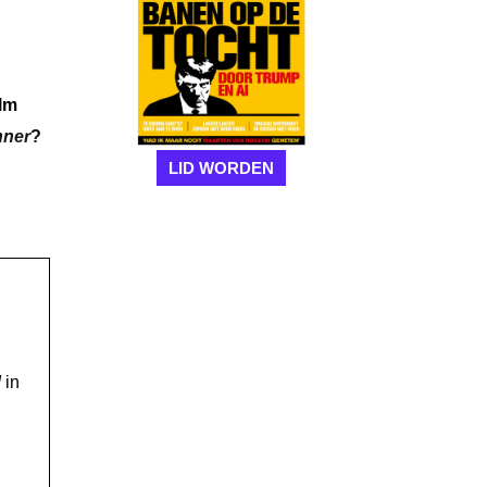
lm
nner
?
LID WORDEN
!
in