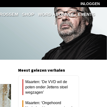
INLOGGEN
 ROSSEM
SHOP
WORD ABONNEE
EVENTS
Meest gelezen verhalen
Maarten: ‘De VVD wil de
poten onder Jettens stoel
wegzagen’
Maarten: ‘Ongehoord