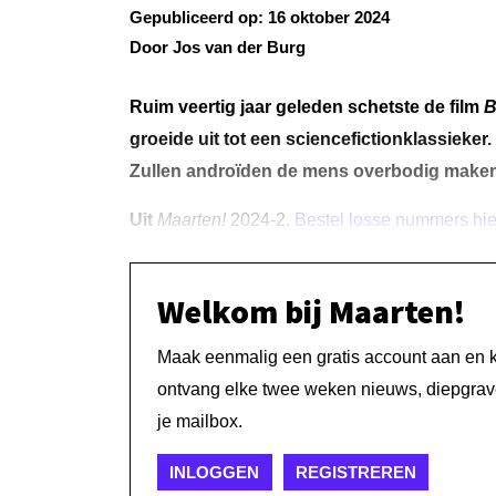
Gepubliceerd op:
16 oktober 2024
Door Jos van der Burg
Ruim veertig jaar geleden schetste de film
B
groeide uit tot een sciencefictionklassieke
Zullen androïden de mens overbodig maken? ‘
Uit
Maarten!
2024-2.
Bestel losse nummers hie
Welkom bij Maarten!
Maak eenmalig een gratis account aan en kri
ontvang elke twee weken nieuws, diepgrave
je mailbox.
INLOGGEN
REGISTREREN