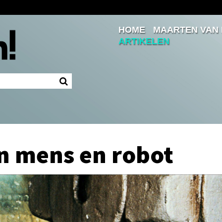
HOME
MAARTEN VAN
Inloggen
ARTIKELEN
Ingelogd blijven
LOGIN
JE WACHTWOORD VERGETEN?
n mens en robot