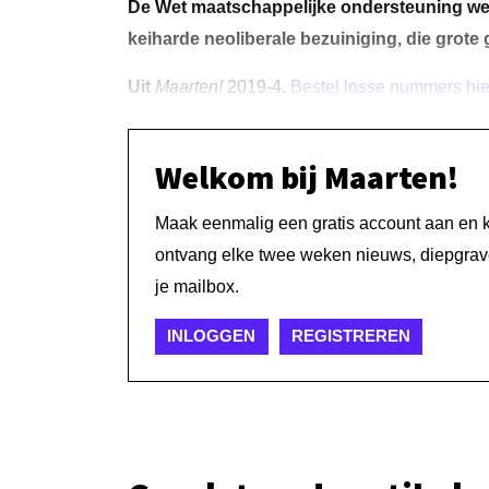
De Wet maatschappelijke ondersteuning werd
keiharde neoliberale bezuiniging, die grote
Uit
Maarten!
2019-4.
Bestel losse nummers hie
Welkom bij Maarten!
Maak eenmalig een gratis account aan en kri
ontvang elke twee weken nieuws, diepgrave
je mailbox.
INLOGGEN
REGISTREREN