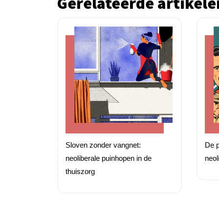
Gerelateerde artikele
Sloven zonder vangnet:
De p
neoliberale puinhopen in de
neol
thuiszorg