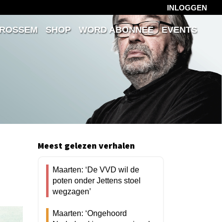
INLOGGEN
 ROSSEM
SHOP
WORD ABONNEE
EVENTS
Meest gelezen verhalen
Maarten: ‘De VVD wil de
poten onder Jettens stoel
wegzagen’
Maarten: ‘Ongehoord