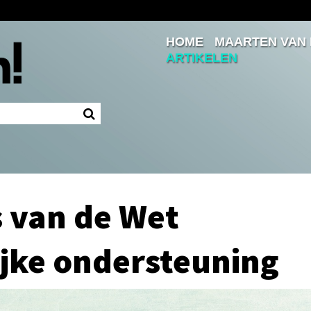
HOME
MAARTEN VAN
Inloggen
ARTIKELEN
Ingelogd blijven
LOGIN
JE WACHTWOORD VERGETEN?
s van de Wet
jke ondersteuning