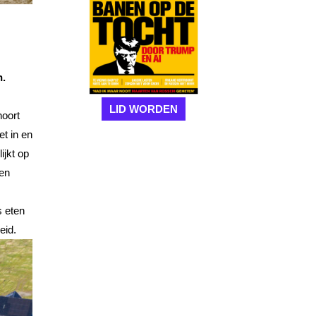
n.
LID WORDEN
hoort
et in en
ijkt op
ken
s eten
eid.