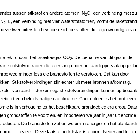
ianties tussen stikstof en andere atomen. N
O, een verbinding met zu
2
 N
H
, een verbinding met vier waterstofatomen, vormt de raketbrand
2
4
n deze twee uitersten bevinden zich de stoffen die tegenwoordig zovee
lematiek rondom het broeikasgas CO
. De toename van dit gas in de
2
van koolstofvoorraden die zeer lang onder het aardoppervlak opgesl
mpelweg minder fossiele brandstoffen te verstoken. Dat kan door
kken. Stikstofverbindingen zijn echter uit meer bronnen afkomstig.
lokaler van aard – sterker nog: stikstofverbindingen kunnen op bepaal
beleid tot een beleidsmatige nachtmerrie. Conceptueel is het probleem
mie is in verhouding tot het beschikbare grondgebied erg groot. Da
igen grondstoffen te voorzien, en importeren we jaar in jaar uit enorme
roducten. De brandstoffen zetten we om in energie, en het plantaard
chroot – in vlees. Deze laatste bedrijfstak is enorm. Nederland telt ci