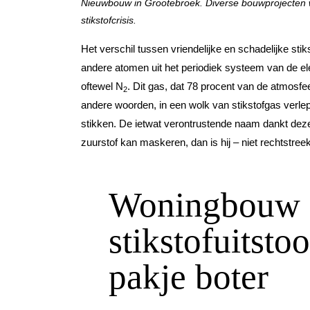
Nieuwbouw in Grootebroek. Diverse bouwprojecten wo
stikstofcrisis.
Het verschil tussen vriendelijke en schadelijke stik
andere atomen uit het periodiek systeem van de ele
oftewel N
. Dit gas, dat 78 procent van de atmosfee
2
andere woorden, in een wolk van stikstofgas verlept n
stikken. De ietwat verontrustende naam dankt deze s
zuurstof kan maskeren, dan is hij – niet rechtstreek
Woningbouw s
stikstofuitsto
pakje boter