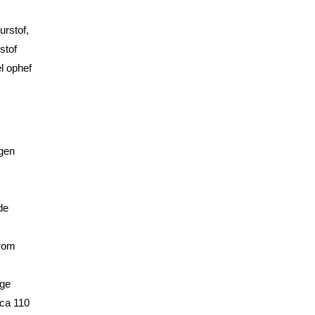
urstof,
stof
l ophef
agen
de
arom
ige
rca 110