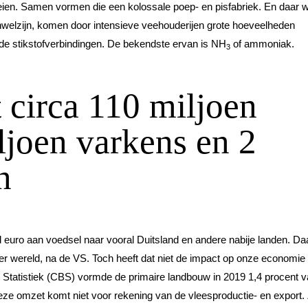
oeien. Samen vormen die een kolossale poep- en pisfabriek. En daar w
nwelzijn, komen door intensieve veehouderijen grote hoeveelheden
de stikstofverbindingen. De bekendste ervan is NH
of ammoniak.
3
 circa 110 miljoen
ljoen varkens en 2
n
d euro aan voedsel naar vooral Duitsland en andere nabije landen. D
er wereld, na de VS. Toch heeft dat niet de impact op onze economie 
Statistiek (CBS) vormde de primaire landbouw in 2019 1,4 procent v
deze omzet komt niet voor rekening van de vleesproductie- en export.