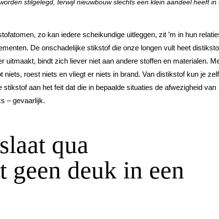
rden stilgelegd, terwijl nieuwbouw slechts een klein aandeel heeft in
stofatomen, zo kan iedere scheikundige uitleggen, zit ’m in hun relati
menten. De onschadelijke stikstof die onze longen vult heet distiksto
r uitmaakt, bindt zich liever niet aan andere stoffen en materialen. M
iets, roest niets en vliegt er niets in brand. Van distikstof kun je zelf
tikstof aan het feit dat die in bepaalde situaties de afwezigheid van
s – gevaarlijk.
laat qua
ot geen deuk in een