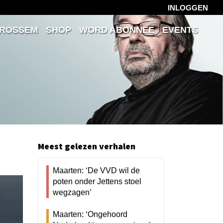
INLOGGEN
 ROSSEM
SHOP
WORD ABONNEE
EVENTS
Meest gelezen verhalen
Maarten: ‘De VVD wil de
poten onder Jettens stoel
wegzagen’
Maarten: ‘Ongehoord