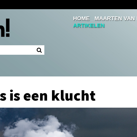
HOME
MAARTEN VAN
Inloggen
ARTIKELEN
Ingelogd blijven
LOGIN
JE WACHTWOORD VERGETEN?
is is een klucht