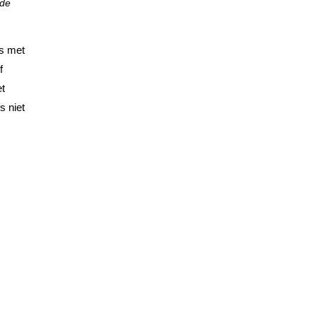
 de
es met
f
et
s niet