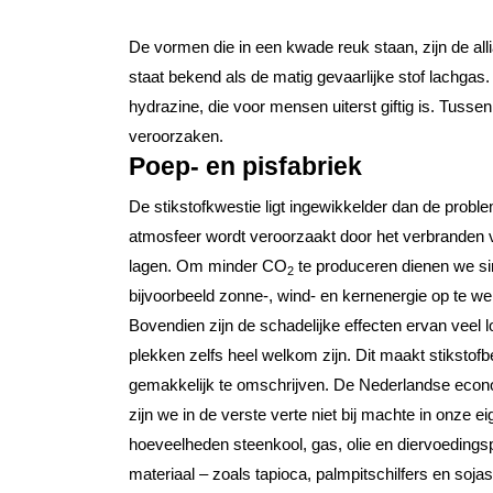
De vormen die in een kwade reuk staan, zijn de all
staat bekend als de matig gevaarlijke stof lachgas.
hydrazine, die voor mensen uiterst giftig is. Tusse
veroorzaken.
Poep- en pisfabriek
De stikstofkwestie ligt ingewikkelder dan de prob
atmosfeer wordt veroorzaakt door het verbranden 
lagen. Om minder CO
te produceren dienen we si
2
bijvoorbeeld zonne-, wind- en kernenergie op te we
Bovendien zijn de schadelijke effecten ervan veel 
plekken zelfs heel welkom zijn. Dit maakt stikstof
gemakkelijk te omschrijven. De Nederlandse econo
zijn we in de verste verte niet bij machte in onze e
hoeveelheden steenkool, gas, olie en diervoedingsp
materiaal – zoals tapioca, palmpitschilfers en sojas