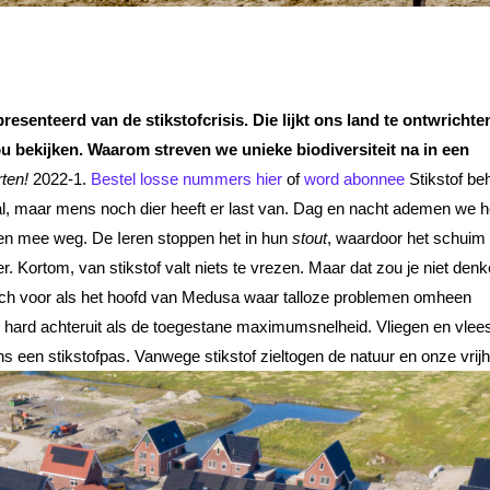
enteerd van de stikstofcrisis. Die lijkt ons land te ontwrichte
zou bekijken. Waarom streven we unieke biodiversiteit na in een
ten!
2022-1.
Bestel losse nummers hier
of
word abonnee
Stikstof be
eral, maar mens noch dier heeft er last van. Dag en nacht ademen we h
tten mee weg. De Ieren stoppen het in hun
stout
, waardoor het schuim l
r. Kortom, van stikstof valt niets te vrezen. Maar dat zou je niet den
 zich voor als het hoofd van Medusa waar talloze problemen omheen
 zo hard achteruit als de toegestane maximumsnelheid. Vliegen en vlee
s een stikstofpas. Vanwege stikstof zieltogen de natuur en onze vrijh