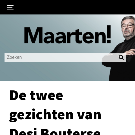
Inloggen
Ingelogd blijven
LOGIN
JE WACHTWOORD VERGETEN?
De twee
gezichten van
Desi Bouterse