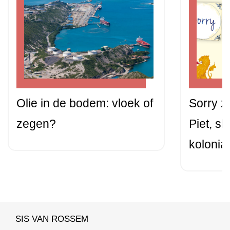
Olie in de bodem: vloek of
Sorry z
zegen?
Piet, sl
kolonia
SIS VAN ROSSEM