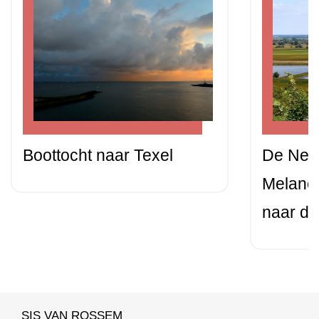
Boottocht naar Texel
De Nede
Melanch
naar de
SIS VAN ROSSEM