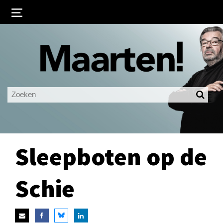
Inloggen
Ingelogd blijven
LOGIN
JE WACHTWOORD VERGETEN?
Sleepboten op de
Schie