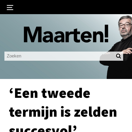
Inloggen
Ingelogd blijven
LOGIN
JE WACHTWOORD VERGETEN?
‘Een tweede
termijn is zelden
succesvol’