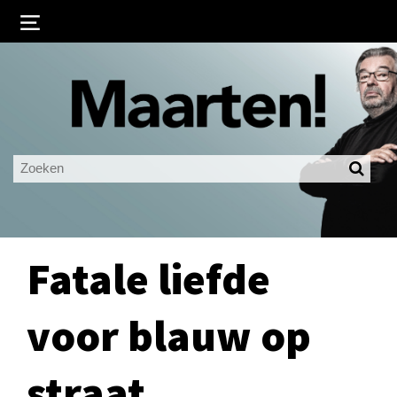
Inloggen
Ingelogd blijven
LOGIN
JE WACHTWOORD VERGETEN?
Fatale liefde
voor blauw op
straat