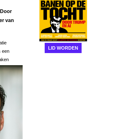
. Door
er van
atie
LID WORDEN
s een
raken