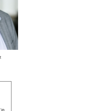
t
!
in