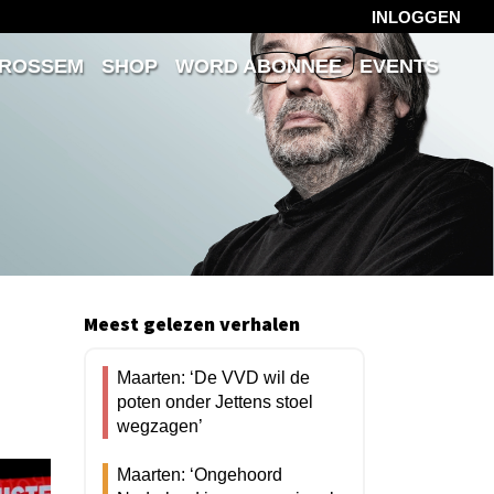
INLOGGEN
 ROSSEM
SHOP
WORD ABONNEE
EVENTS
Meest gelezen verhalen
Maarten: ‘De VVD wil de
poten onder Jettens stoel
wegzagen’
Maarten: ‘Ongehoord