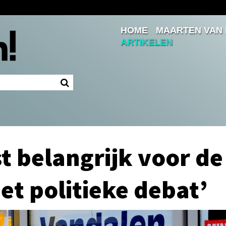
HOME
MAARTEN VAN
Inloggen
ARTIKELEN
Ingelogd blijven
LOGIN
JE WACHTWOORD VERGETEN?
st belangrijk voor de
et politieke debat’