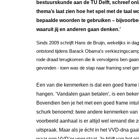
bestuurskunde aan de TU Delft, schreef on
thema’s laat zien hoe het spel met de taal 
bepaalde woorden te gebruiken – bijvoorbe
waaruit jij en anderen gaan denken.’
Sinds 2009 schrijft Hans de Bruijn, wekelijks in da
ontstond tijdens Barack Obama’s verkiezingscampag
rode draad terugkomen die ik vervolgens ben gaan 
gevonden - toen was de stap naar framing snel ge
Een van die kenmerken is dat een goed frame le
hangen. ‘Vandalen gaan betalen’, is een beke
Bovendien ben je het met een goed frame intuï
schurk benoemd: twee andere kenmerken van ee
voorbeeld aanhaal is er altijd wel iemand die ze
uitspraak. Maar als je écht in het VVD-dna gaat
waar een VVD’er voor staat. Je blijft van het 