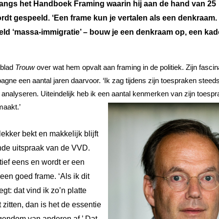
langs het Handboek Framing waarin hij aan de hand van 25
wordt gespeeld. ‘Een frame kun je vertalen als een denkraam
eld ‘massa-immigratie’ – bouw je een denkraam op, een kad
gblad
Trouw
over wat hem opvalt aan framing in de politiek. Zijn fascin
ne een aantal jaren daarvoor. ‘Ik zag tijdens zijn toespraken steed
analyseren. Uiteindelijk heb ik een aantal kenmerken van zijn toesp
maakt.’
kker bekt en makkelijk blijft
nde uitspraak van de VVD.
tief eens en wordt er een
n goed frame. ‘Als ik dit
gt: dat vind ik zo’n platte
 zitten, dan is het de essentie
eigendom van anderen af.’ Dat