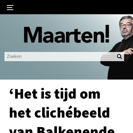
Inloggen
Ingelogd blijven
LOGIN
JE WACHTWOORD VERGETEN?
‘Het is tijd om
het clichébeeld
van Balkenende