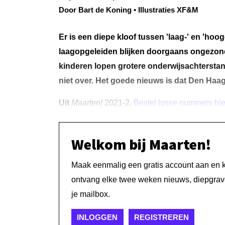
Door Bart de Koning • Illustraties XF&M
Er is een diepe kloof tussen 'laag-' en 'hoo
laagopgeleiden blijken doorgaans ongezonde
kinderen lopen grotere onderwijsachterstande
niet over. Het goede nieuws is dat Den Haag e
Uit
Maarten!
2021-2.
Bestel losse nummers hie
Welkom bij Maarten!
Maak eenmalig een gratis account aan en kri
ontvang elke twee weken nieuws, diepgrave
je mailbox.
INLOGGEN
REGISTREREN