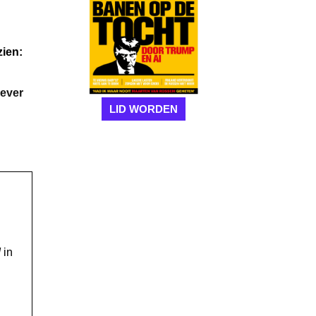
zien:
iever
LID WORDEN
!
in