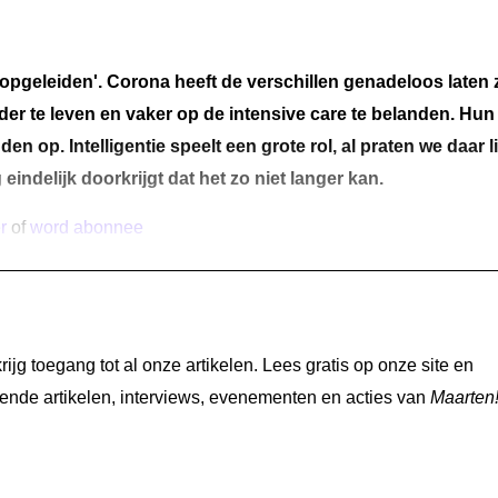
gopgeleiden'. Corona heeft de verschillen genadeloos laten 
r te leven en vaker op de intensive care te
belanden. Hu
n
n op. Intelligentie speelt een grote rol, al praten we daar l
indelijk doorkrijgt dat het zo niet langer kan.
r
of
word abonnee
jg toegang tot al onze artikelen. Lees gratis op onze site en
nde artikelen, interviews, evenementen en acties van
Maarten