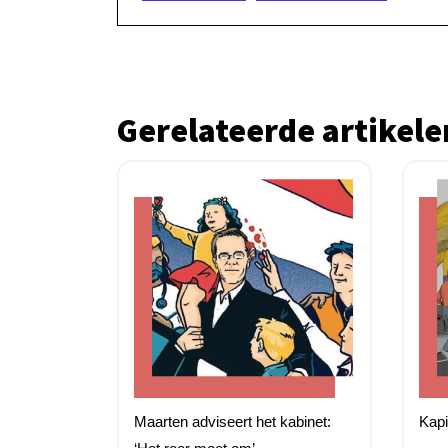
Gerelateerde artikele
Maarten adviseert het kabinet:
Kapi