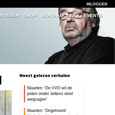
INLOGGEN
 ROSSEM
SHOP
WORD ABONNEE
EVENTS
d
Meest gelezen verhalen
Maarten: ‘De VVD wil de
poten onder Jettens stoel
wegzagen’
Maarten: ‘Ongehoord