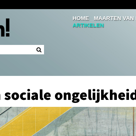
HOME
MAARTEN VAN
Inloggen
ARTIKELEN
Ingelogd blijven
LOGIN
JE WACHTWOORD VERGETEN?
 sociale ongelijkhei