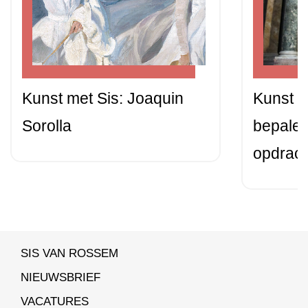
Kunst met Sis: Joaquin
Kunst m
Sorolla
bepalen
opdrac
SIS VAN ROSSEM
NIEUWSBRIEF
VACATURES