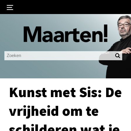
Inloggen
Ingelogd blijven
LOGIN
JE WACHTWOORD VERGETEN?
Kunst met Sis: De
vrijheid om te
schilderen wat je