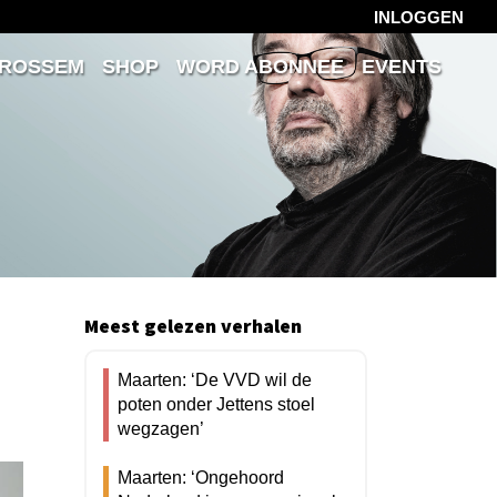
INLOGGEN
 ROSSEM
SHOP
WORD ABONNEE
EVENTS
Meest gelezen verhalen
Maarten: ‘De VVD wil de
poten onder Jettens stoel
wegzagen’
Maarten: ‘Ongehoord