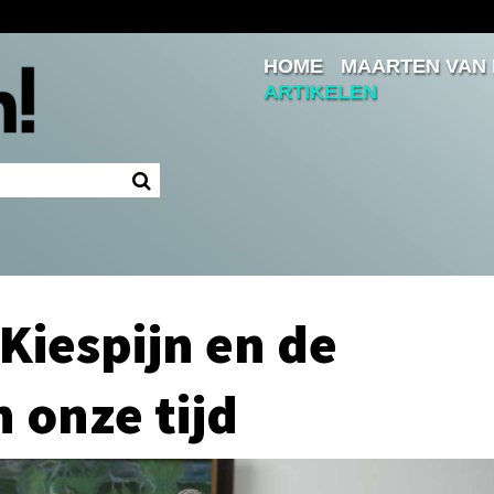
HOME
MAARTEN VAN
Inloggen
ARTIKELEN
Ingelogd blijven
LOGIN
JE WACHTWOORD VERGETEN?
Kiespijn en de
 onze tijd