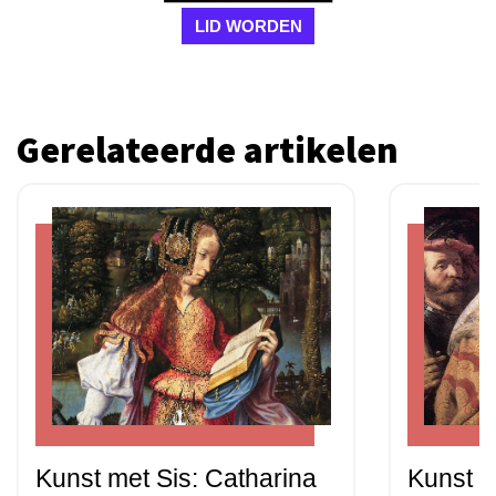
LID WORDEN
Gerelateerde artikelen
Kunst met Sis: Catharina
Kunst m