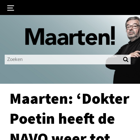
Inloggen
Ingelogd blijven
LOGIN
JE WACHTWOORD VERGETEN?
Maarten: ‘Dokter
Poetin heeft de
NAVO weer tot