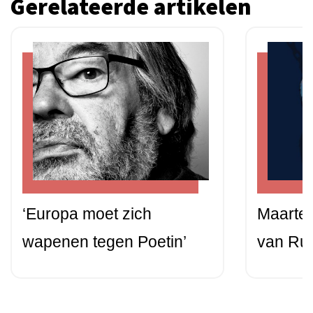
Gerelateerde artikelen
‘Europa moet zich
Maarten
wapenen tegen Poetin’
van Rut