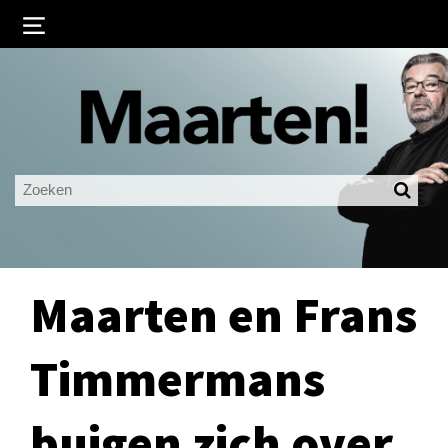
Inloggen
Ingelogd blijven
LOGIN
JE WACHTWOORD VERGETEN?
Maarten en Frans
Timmermans
buigen zich over