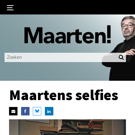
Inloggen
Ingelogd blijven
LOGIN
JE WACHTWOORD VERGETEN?
Maartens selfies