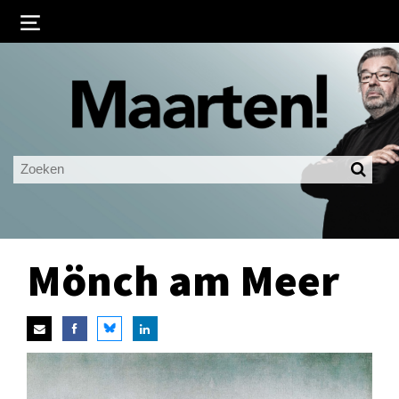
Inloggen
Ingelogd blijven
LOGIN
JE WACHTWOORD VERGETEN?
Mönch am Meer