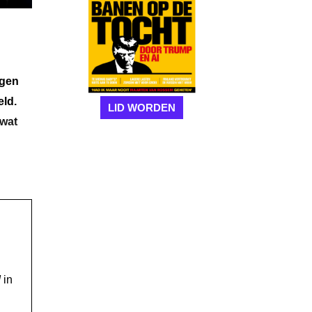
agen
eld.
LID WORDEN
 wat
!
in