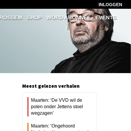
INLOGGEN
 ROSSEM
SHOP
WORD ABONNEE
EVENTS
Meest gelezen verhalen
Maarten: ‘De VVD wil de
poten onder Jettens stoel
wegzagen’
Maarten: ‘Ongehoord