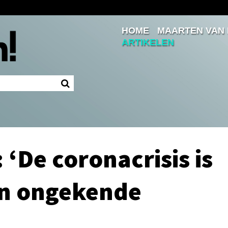
HOME
MAARTEN VAN
Inloggen
ARTIKELEN
Ingelogd blijven
LOGIN
JE WACHTWOORD VERGETEN?
‘De coronacrisis is
n ongekende