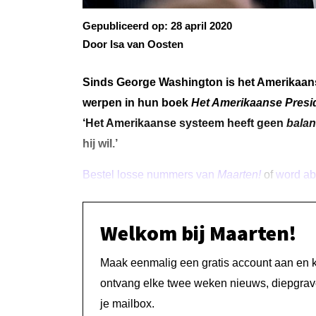
Gepubliceerd op:
28 april 2020
Door Isa van Oosten
Sinds George Washington is het
Amerikaans
werpen in hun boek
Het Amerikaanse Pres
‘Het Amerikaanse systeem heeft geen
balan
hij wil.’
Bestel losse nummers van
Maarten!
of
word a
Welkom bij Maarten!
Maak eenmalig een gratis account aan en kri
ontvang elke twee weken nieuws, diepgrave
je mailbox.