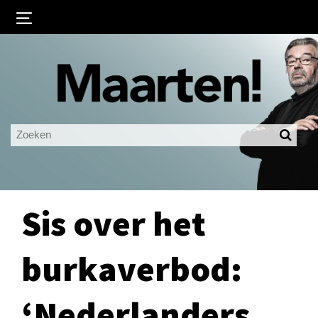
Inloggen
Ingelogd blijven
LOGIN
JE WACHTWOORD VERGETEN?
Sis over het
burkaverbod:
‘Nederlanders