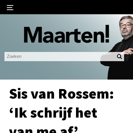
Inloggen
Ingelogd blijven
LOGIN
JE WACHTWOORD VERGETEN?
Sis van Rossem:
‘Ik schrijf het
van me af’