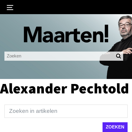
Inloggen
Ingelogd blijven
LOGIN
JE WACHTWOORD VERGETEN?
Alexander Pechtold